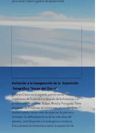
para visitar nuestra galería de exposiciones.
Invitación a la inauguración de la Exposición
fotográfica "Voces del Chaco"
El Gran Chaco es el segundo pulmón verde más 
importante de Sudamérica después de la Amazonía con 
presencia en Argentina, Bolivia, Brasil y Paraguay. Tiene 
alrededor de 9 millones de habitantes, posee una gran 
biodiversidad y reúne miles de especies de plantas y 
animales. Su deforestación es de las más altas del 
planeta, contribuyendo a la emergencia climática. 

Esta semana los invitamos a visitar la exposición de 
fotografía “Voces del Chaco”, gentilmente patrocinada 