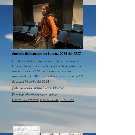
Real y la Biblioteca Warburg.
Anuncio del ganador de la beca 2024 del CBAT
Luciana Decker
CBAT se complace en anunciar que la artista boliviana
Luciana Decker Orozco es la ganadora de la prestigiosa
Orozco
residencia de arte 2024 en Gasworks, Londres,
patrocinada por CBAT. La residencia tendrá lugar del 30
de sept. al 16 de dic. del 2024.
¡Felicitaciones a Luciana Decker Orozco!​​
Para más información sobre Luciana:
LucianaDO_Website
,
LucianaDO_IG,
LDO_GW