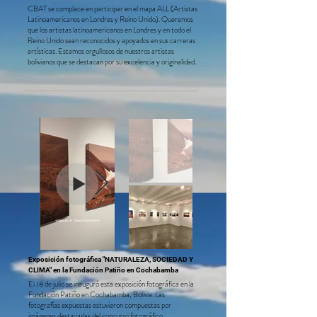
CBAT se complace en participar en el mapa ALL (Artistas
Latinoamericanos en Londres y Reino Unido). Queremos
que los artistas latinoamericanos en Londres y en todo el
Reino Unido sean reconocidos y apoyados en sus carreras
artísticas. Estamos orgullosos de nuestros artistas
bolivianos que se destacan por su excelencia y originalidad.
Exposición fotográfica "NATURALEZA, SOCIEDAD Y
CLIMA" en la Fundación Patiño en Cochabamba
El 18 de julio se inauguró esta exposición fotográfica en la
Fundación Patiño en Cochabamba, Bolivia. Las
fotografías expuestas estuvieron compuestas por
imágenes destacadas del concurso fotográfico