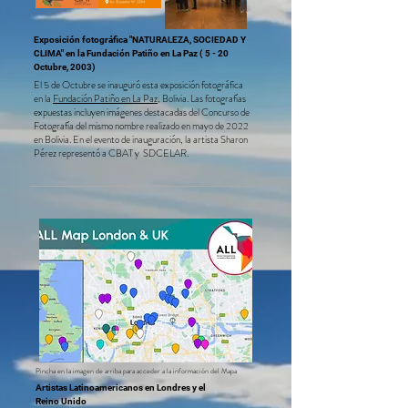
Exposición fotográfica "NATURALEZA, SOCIEDAD Y
CLIMA" en la Fundación Patiño en La Paz
( 5 - 20
Octubre, 2003)
El 5 de Octubre se inauguró esta exposición fotográfica
en la
Fun
dación Patiño en La Paz
, Bolivia.
Las fotografías
expuestas incluyen imágenes destacadas del Concurso de
Fotografía del mismo nombre realizado en mayo de 2022
en Bolivia. En el evento de inauguración, la artista Sharon
Pérez representó a CBAT y SDCELAR.
Pincha en la imagen de arriba para acceder a la información del Mapa
Artistas Latinoamericanos en Londres y el
Reino Unido