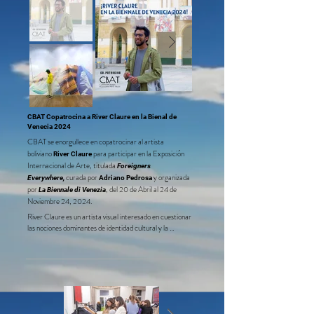
CBAT Copatrocina a River Claure en la Bienal de
Venecia 2024
CBAT se enorgullece en copatrocinar al artista
boliviano
para participar en la Exposición
River Claure
Internacional de Arte, titulada
Foreigners
curada por
y organizada
Everywhere
,
Adriano Pedrosa
por
, del 20 de Abril al 24 de
La Biennale di Venezia
Noviembre 24, 2024.
River Claure es un artista visual interesado en cuestionar 
las nociones dominantes de identidad cultural y la 
importancia de las imágenes fotográficas para nuestra 
noción de realidad.

CBAT tiene el honor de apoyar la participación de Claure 
en este importante evento, que marcará un hito 
importante en su carrera.