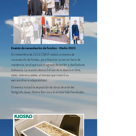
Evento de recaudación de fondos - Otoño 2023
​En noviembre de 2023 CBAT realizó un evento de
recaudación de fondos, pa
ra financiar su tercer beca de
residencia, en el que tuvo el agrado de recibir a diseñadores
bolivianos. La ocasión destacó el uso de la alpaca en lana,
telas, telares y pieles, al tiempo que mostró su
extraordinaria adaptabilidad.
El evento incluyó la exposición de obras de arte del 
fotógrafo Javier Molina Barrios y la artista Inés Fernández 
de Córdova.

En noviembre de 2023 realizamos nuestra tercera 
recaudación de fondos del programa de residencia, donde 
tuvimos el agrado de recibir a diseñadores de moda de 
Bolivia. La ocasión destacó el uso de la alpaca en lana, telas, 
telares y pieles, al tiempo que mostró su extraordinaria 
adaptabilidad. El evento incluyó la exposición de obras de 
arte del fotógrafo Javier Molina Barrios y la artista Inés 