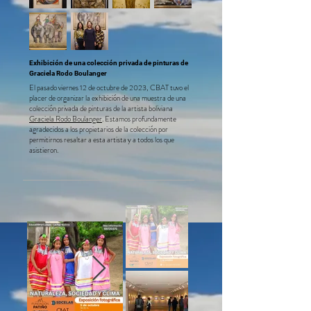
Exhibición de una colección privada de pinturas de
Graciela Rodo Boulanger
El pasado viernes 12 de octubre de 2023, CBAT tuvo el
place
r de organizar la exhibición de una muestra de una
colección privada de pinturas de la artista boliviana
Graciela Rodo Boulanger
. Estamos profundamente
agradecidos a los propietarios de la colección por
permitirnos resaltar a esta artista y a todos los que
asistieron.