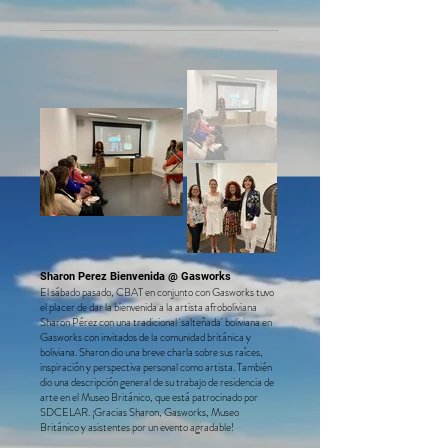
Sharon Perez Bienvenida @ Gasworks
El sábado pasado, CBAT en conjunto con Gasworks tuvo
el placer de dar la bienvenida a la artista afroboliviana
Sharon Pérez con una tradicional 'salteñada' boliviana en
Gasworks con invitados de la comunidad británica y
boliviana. Sharon dio una breve charla sobre sus raíces,
inspiración y perspectiva personal como artista. También
dio una descripción general de su trabajo de residencia de
arte en el Museo Británico, que está patrocinado por
SDCELAR. ¡Gracias Sharon, Gasworks, Museo
Británico y asistentes por un evento agradable!