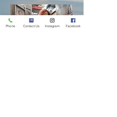
Phone
Contact Us
Instagram
Facebook
¡CBAT da la bienvenida a la artista afro boliviana
Sharon
Pérez
al Reino Unido!
Sigue la página de
Facebook de Sharon
para obtener más
información sobre su trabajo con
SDCELAR
en el Museo
Británico en Londres.