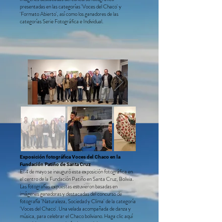
presentadas en las categorías 'Voces del Chaco' y
'Formato Abierto', así como los ganadores de las
categorías Serie Fotográfica e Individual.
Exposición fotográfica Voces del Chaco en la
Fundación Patiño de Santa Cruz
El 4 de mayo se inauguró esta exposición fotográfica en
el centro de la Fundación Patiño en Santa Cruz, Bolivia.
Las fotografías expuestas estuvieron basadas en
imágenes ganadoras y destacadas del concurso de
fotografía 'Naturaleza, Sociedad y Clima' de la categoría
'Voces del Chaco'. Una velada acompañada de danza y
música, para celebrar el Chaco boliviano. Haga clic aquí