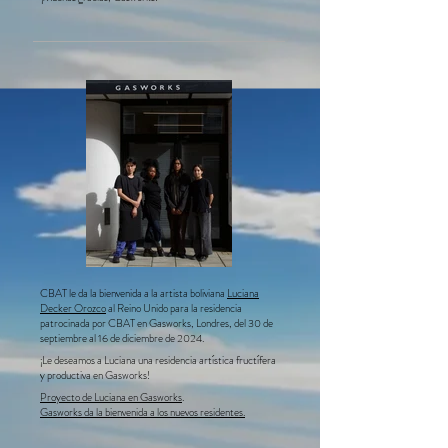
CBAT le da la bienvenida a la artista boliviana
Luciana
Decker Orozco
al Reino Unido para la residencia
patrocinada por CBAT en Gasworks, Londres, del 30 de
septiembre al 16 de diciembre de 2024.
¡Le deseamos a Luciana una residencia artística fructífera
y productiva en Gasworks!
Proyecto de Luciana en Gasworks
.
Gasworks da la bienvenida a los nuevos residentes.