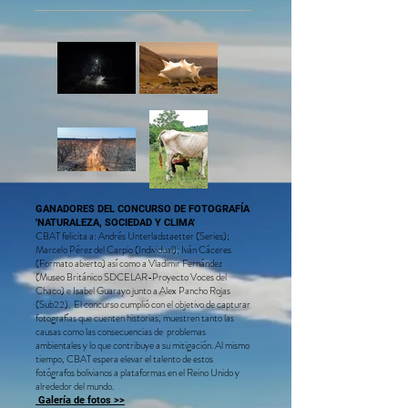
por la Fundación Simón I. Patiño.

La exhibición presenta una muestra de imágenes 
específicas del Chaco boliviano postuladas bajo la 
categoría “Voces del Chaco”, proyecto realizado en 
especial colaboración con el Centro de Excelencia Santo 
Domingo para la Investigación Latinoamericana 
(SDCELAR por sus siglas en inglés) con sede en el 
Museo Británico, que formó parte del concurso 
“NATURALEZA, SOCIEDAD Y CLIMA”,  organizado 
por el Contemporary Bolivian Arts Trust (CBAT), la 
Fundación Noel Kempff Mercado y Manzana Uno. 

La muestra se encontrará en exhibición en el primer piso 
de la Fundación Patiño en Santa Cruz, desde el 4 al 25 
de mayo. Ingreso Libre. La inauguración es a las 19 hrs del 
4 de mayo. Te esperamos.
GANADORES DEL CONCURSO DE FOTOGRAFÍA
'NATURALEZA, SOCIEDAD Y CLIMA'
CBAT felicita a: Andrés Unterladstaetter (Series
);
Marcelo Pérez del C
arpio (I
ndividual); Iván Cáceres
(Formato abierto) así como a Vladimir Fernández
(Museo Británico SDC
ELAR-Proyecto Voces del
Chaco) e Isabel Guarayo junto a Alex Pancho Rojas
(Sub22). El concurso cumplió con el objetivo de capturar
fotografías que cuenten historias, muestren tanto las
causas como las consecuencias de problemas
ambientales y lo que contribuye a su mitigación. Al mismo
tiempo, CBAT espera elevar el talento de estos
fotógrafos bolivianos a plataformas en el Reino Unido y
alrededor del mundo.
Galería de fotos >>