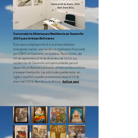
Convocatoria Abierta para Residencia en Gasworks
2024 para Artistas Boliv
i
anos ​
Esta oportunidad permitirá a un artista boliviano
emergente realizar una residencia totalmente financiada
por CBAT en Gasworks, en
Londres, Reino Unido, del
30 de septiembre al 16 de diciembre de 2024. Las
residencias de Gasworks son oportunidades para el
desarrollo profesional autónomo, el intercambio a
rtístico
y la experimentación. Las solicitudes pueden estar en
inglés o español y pueden
presentarse hasta
el 29 de
e
ner
o del 2024, 8am
.​
(hora de Bolivia)
Aplicar aqu
i