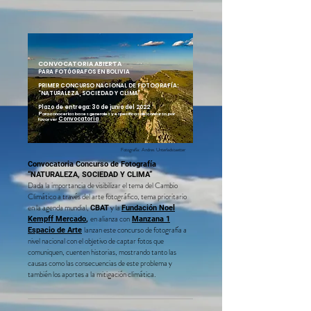
CONVOCATORIA ABIERTA
PARA FOTÓGRAFOS EN BOLIVIA
PRIMER CONCURSO NACIONAL DE FOTOGRAFÍA:
“NATURALEZA, SOCIEDAD Y CLIMA” ​ ​ ​
Plazo de entrega: 30 de junio del 2022
P
ara conocer las bases generales y especificas del concurso, por
Convocatori
a
favor ver
Fotografía: Andres Unterladstaetter
Convocatoria Concurso de Fotografía
“NATURALEZA, SOCIEDAD Y CLIMA”
Dada la importancia de visibilizar el tema del Cambio
Climático a través del arte fotográfico, tema prioritario
en la agenda mundial,
y la
CBAT
Fundación Noel
en alianza con
Kempff Mercado
,
Manzana 1
lanzan este concurso de fotografía a
Espacio de Arte
nivel nacional con el objetivo de captar fotos que
comuniquen, cuenten historias, mostrando tanto las
causas como las consecuencias de este problema y
también los aportes a la mitigación climática.