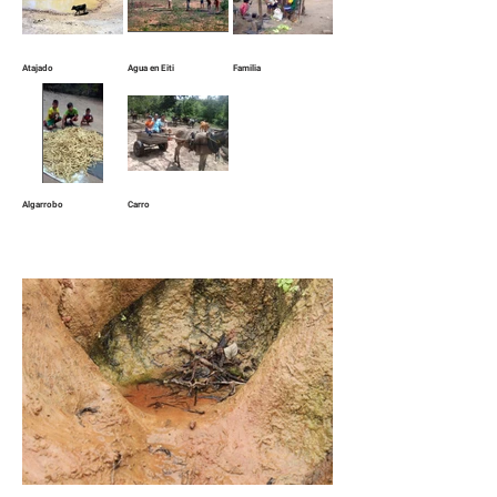
única alternativa que tenemos es nuestra artesanía en palma, la 
única fuente de ingreso mínimo para solventar nuestra familia y 
hacer estudiar a nuestros hijos.“
Atajado
Agua en Eiti
Familia
Algarrobo
Carro