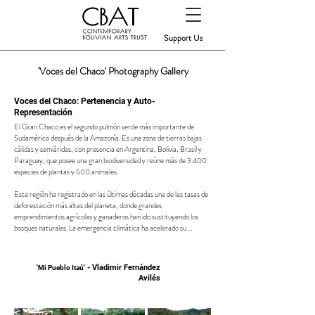
Support Us
'Voces del Chaco' Photography Gallery
Voces del Chaco: Pertenencia y Auto-
Representación
El Gran Chaco es el segundo pulmón verde más importante de 
Sudamérica después de la Amazonía. Es una zona de tierras bajas 
cálidas y semiáridas, con presencia en Argentina, Bolivia, Brasil y 
Paraguay, que posee una gran biodiversidad y reúne más de 3.400 
especies de plantas y 500 animales.

Esta región ha registrado en las últimas décadas una de las tasas de 
deforestación más altas del planeta, donde grandes 
emprendimientos agrícolas y ganaderos han ido sustituyendo los 
bosques naturales. La emergencia climática ha acelerado su 
degradación, planteando una serie de desafíos para gobiernos y 
comunidades locales.

- Vladimi
r Fernández
'Mi Pueblo Itaú'
Se estima que en el Gran Chaco habitan alrededor de 9 millones de 
Avilés
personas, siendo un importante porcentaje de comunidades 
indígenas (UN, 2022), que, a lo largo de su historia, han sido las 
más afectadas de diversas maneras por el impacto del colonialismo y 