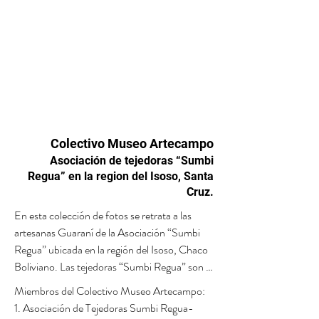
Colectivo Museo Artecampo
Asociación de tejedoras “Sumbi
Regua” en la region del Isoso, Santa
Cruz.
En esta colección de fotos se retrata a las 
artesanas Guaraní de la Asociación “Sumbi 
Regua” ubicada en la región del Isoso, Chaco 
Boliviano. Las tejedoras “Sumbi Regua” son 
actualmente portadoras y transmisoras del 
Miembros del Colectivo Museo Artecampo:

textil isoseño, un lenguaje vivo de la cultura 
1. Asociación de Tejedoras Sumbi Regua-
guaraní que actualmente se encuentra 