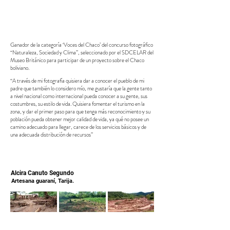
Ganador de la categoría ‘Voces del Chaco’ del concurso fotográfico
“Naturaleza, Sociedad y Clima”, seleccionado por el SDCELAR del
Museo Británico para participar de un proyecto sobre el Chaco
boliviano.
“A través de mi fotografía quisiera dar a conocer el pueblo de mi
padre que también lo considero mío, me gustaría que la gente tanto
a nivel nacional como internacional pueda conocer a su gente, sus
costumbres, su estilo de vida. Quisiera fomentar el turismo en la
zona, y dar el primer paso para que tenga más reconocimiento y su
población pueda obtener mejor calidad de vida, ya qué no posee un
camino adecuado para llegar, carece de los servicios básicos y de
una adecuada distribución de recursos”
Alcira Canuto Segundo
Artesa
na guaraní, Tarija.