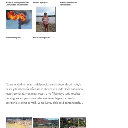
Riada -Centro productivo
Sequía y plagas
Riada-Comunidad
Comunidad Mokomokal
Tomatirenda
desaparecido.jpg
Planta Margarita
Escacez de peces
“La seguridad alimentaria del pueblo guaraní depende del maíz, la 
pesca y la artesanía. Años antes el clima era lindo, llovía en tiempo 
justo y sembrábamos maíz, nuestro río Pilcomayo tenía muchos 
peces grandes, pero cuando las empresas llegaron a nuestro 
territorio, el clima cambió, ya no llueve, el rio está contaminado, 
aparecen enfermedades, la sequía es recurrente, la tierra se 
erosiona gradualmente.

Hace poco hubo un aluvión en nuestra zona, estamos viviendo en 
situación vulnerable, se viene una crisis para la familia guaraní, la 