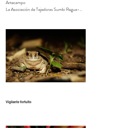
Artecampo

fuertemente amenazado debido a la sequía 
La Asociación de Tejedoras Sumbi Regua-
que afecta el cultivo del algodón nativo.  Es 
Artecampo se formó en 1984 con el apoyo del 
posible considerar al algodón nativo como 
CIDAC. Las socias pertenecen a la rama de 
punto de partida del ciclo textil, su nombre en 
los isoseño-guaraníes. Sus mujeres le dan una 
guaraní es Mandɨyu que viene de Amandɨ 
nueva vida al tejido tradicional, se recupera la 
(Agua de lluvia) y yu (amarillo, divino, etc.). 
calidad, los antiguos diseños, la dignidad del 
La denominación del algodón como “Agua de 
arte del tejido, se diversifica la producción y se 
lluvia divina” nos permite deducir que es una 
mejoran los telares. Hoy en día, las artesanas 
especie de mucho valor para el pueblo 
elaboran tapices, cojines, hamacas y vokoos 
guaraní. A la vez, es una especie fuertemente 
(bolsas), desarrollando la técnica y los 
amenazada por la sequía que cada año se 
motivos ancestrales. Cada pieza textil 
encrudece en el Chaco debido al impacto del 
constituye una creación única e irrepetible 
cambio climático en la región.

que expresa el estilo personal de su tejedora.

La Asociación de Tejedoras Sumbi Regua-
Vigilante fortuito
Artecampo cuenta con socias en 10 de las 22 
comunidades del Isoso, entre ellas La Brecha, 
A partir del arte textil las mujeres Sumbi 
donde tienen su centro de capacitación. 
Regua se conectan con la cosmovisión de sus 
(Foto 1)
