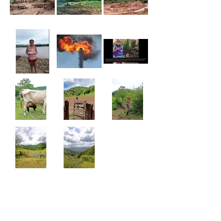
el extractivismo, llevando a la deforestación, desposesión de tierras 
y transformación de prácticas culturales. Es así que, los ayoreo 
totobiegosode, el único pueblo originario americano que vive en 
aislamiento voluntario fuera de la Amazonía, se ha convertido en 
forzado guardián contra la deforestación del Gran Chaco.

‘Voces del Chaco’ busca visibilizar las perspectivas humanas locales 
del Chaco boliviano, brindando un espacio de auto- representación 
para quienes habitan la región y para la diáspora chaqueña. Los 
autores de estas fotografías representan una visión local y personal 
sobre la experiencia de habitar el entorno y de pertenecer a las 
comunidades chaqueñas.

Profesionales o autodidactas, est@s fotógraf@s expresan su 
mensaje a través de interesantes capturas que comunican tanto la 
riqueza natural y cultural de la zona, como las luchas y desafíos a los 
que se enfrentan sus habitantes en la actualidad.